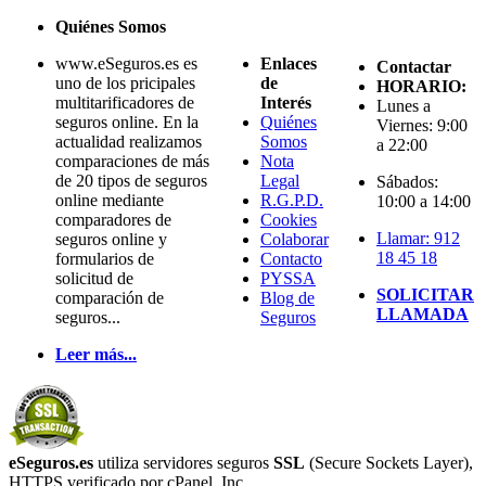
Quiénes Somos
www.eSeguros.es es
Enlaces
Contactar
uno de los pricipales
de
HORARIO:
multitarificadores de
Interés
Lunes a
seguros online. En la
Quiénes
Viernes: 9:00
actualidad realizamos
Somos
a 22:00
comparaciones de más
Nota
de 20 tipos de seguros
Legal
Sábados:
online mediante
R.G.P.D.
10:00 a 14:00
comparadores de
Cookies
Llamar: 912
seguros online y
Colaborar
18 45 18
formularios de
Contacto
solicitud de
PYSSA
SOLICITAR
comparación de
Blog de
LLAMADA
seguros...
Seguros
Leer más...
eSeguros.es
utiliza servidores seguros
SSL
(Secure Sockets Layer),
HTTPS verificado por cPanel, Inc.