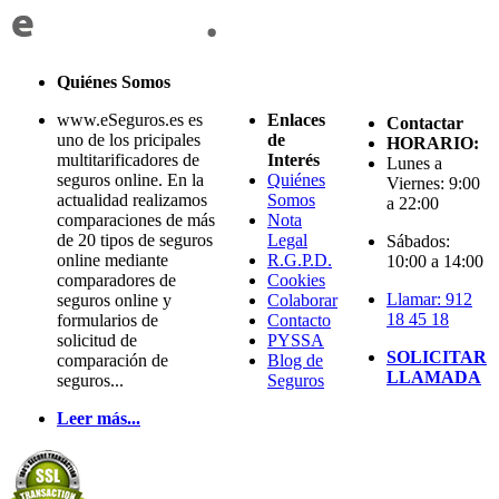
Quiénes Somos
www.eSeguros.es es
Enlaces
Contactar
uno de los pricipales
de
HORARIO:
multitarificadores de
Interés
Lunes a
seguros online. En la
Quiénes
Viernes: 9:00
actualidad realizamos
Somos
a 22:00
comparaciones de más
Nota
de 20 tipos de seguros
Legal
Sábados:
online mediante
R.G.P.D.
10:00 a 14:00
comparadores de
Cookies
Llamar: 912
seguros online y
Colaborar
18 45 18
formularios de
Contacto
solicitud de
PYSSA
SOLICITAR
comparación de
Blog de
LLAMADA
seguros...
Seguros
Leer más...