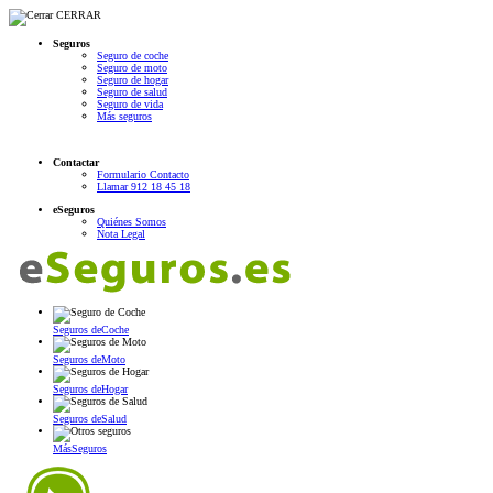
CERRAR
Seguros
Seguro de coche
Seguro de moto
Seguro de hogar
Seguro de salud
Seguro de vida
Más seguros
Contactar
Formulario Contacto
Llamar 912 18 45 18
eSeguros
Quiénes Somos
Nota Legal
Seguros de
Coche
Seguros de
Moto
Seguros de
Hogar
Seguros de
Salud
Más
Seguros