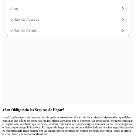
Ático
Unifamiliar Adosada
Unifamiliar Aislada
¿Son Obligatorio los Seguros de Hogar?
La póliza de seguro de hogar no es obligatoria, excepto en el caso de las viviendas hipotecadas, que deben
contratar una póliza de perjuicios de los bienes afectados por la hipoteca. En estos casos, se puede contratar
el seguro con la entidad que se desee, es decir, que nadie nos puede exigir a contratar la póliza de hogar con
el banco que otorga la hipoteca. El seguro de hogar es muy recomendable dada su relacion seguridad/precio,
es recomendable tener aunque sea un seguro básico contratar un seguro de hogar que cubra, como mínimo,
el continente y la responsabilidad civil.