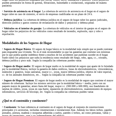
pueden presentarse en forma de goteras, filtraciones, humedades u oxidaciones, originadas de manera
paulatina.
•
Servicio de asistencia en el hogar
: La cobertura de servicio de asistencia en el hogar en el seguro de
hogar cubre en caso de siniestro, el envío de empresas cualificadas en un plazo de 24 h.
•
Defensa jurídica
: La cobertura de defensa jurídica en el seguro de hogar cubre los gastos judiciales,
dirección jurídica y gastos conexos de reclamación de daños y prejuicios y defensa penal.
•
Vehículos en el interior de garajes
: La cobertura de vehículos en el interior de garajes en el seguro de
hogar cubre los perjuicios de los vehículos como resultado de incendio, explosión, rayo y robo o
expoliación.
Modalidades de los Seguros de Hogar
•
Seguro de Hogar Básico
: El seguro de hogar básico es la modalidad más simple que se puede contratar
para resguardar una vivienda. No es el más recomendable ya que las garantías que contiene son mínimas
por lo que podría quedar indefenso frente a muchos de los accidentes que pudieran suceder en el hogar.
Suele cubrir los perjuicios que sufra la residencia como resultado del fuego, robo, agua, r.c., cristales,
defensa jurídica y poco más. Según la compañía las coberturas pueden variar.
•
Seguro de Hogar medio
: El seguro de hogar medio es la modalidad de seguro que aparte de lo brindado
por la modalidad Básica, incluye la garantía de daños estéticos, lunas de electrodomésticos, vitrocerámicas,
mármoles y granitos, lozas sanitarias, mayor r.c., joyas, mayor defensa jurídica, objetos de valor especial,
r.c. de los animales domésticos, etc... Según la compañía las coberturas pueden variar.
•
Seguro de Hogar Premium
: El seguro de hogar medio es la modalidad de seguro que contiene el mayor
número de coberturas. Incluye los mismos servicios que la modalidad básica + media, junto con un
paquete mayor de garantías; atraco fuera del hogar, mayor r.c. (300.000 o 600.000), uso fraudulento de
tarjetas de crédito, joyas, joyas en caja fuerte, reparación de electrodomésticos, mantenimiento de equipos
informáticos, servicios de bricolaje, etc. Según la compañía las coberturas pueden variar.
¿Qué es el contenido y continente?
•
Continente
: Se hace referencia al continente en el seguro de hogar al conjunto de construcciones
principales y/o accesorias, incluidas cimentaciones e instalaciones fijas. Además los falsos techos, papeles
pintados, pintura, maderas y moquetas adheridas a suelos, paredes o techos, así como persianas, vallas y
muros de cerramiento, sean o no independientes del edificio.