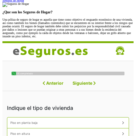
Seguros de Hogar
¿Que son los Seguros de Hogar?
Una póliza de seguro de hogar es aquella que tiene como objetivo el resguardo económico de una vivienda,
así como también los bienes (llamados contenidos) que se encuentren en su interior frente a los riesgos que
puedan ocurrir. El seguro de hogar también debe cubrir los perjuicios por la responsabilidad civil causada
por daños o lesiones que se puedan originar a otras personas o a sus bienes desde la residencia del
asegurado, como por ejemplo la caída de objetos desde las ventanas o balcones, dejar un grifo abierto que
inunde un piso inferior, etc.
0% completado
Anterior
Siguiente
Indique el tipo de vivienda
Piso en planta baja
Piso en altura