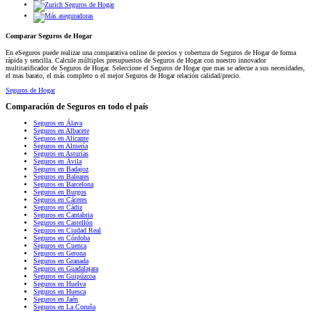
Comparar Seguros de Hogar
En eSeguros puede realizar una comparativa online de precios y cobertura de Seguros de Hogar de forma
rápida y sencilla. Calcule múltiples presupuestos de Seguros de Hogar con nuestro innovador
multitarificador de Seguros de Hogar. Seleccione el Seguros de Hogar que mas se adecue a sus necesidades,
el mas barato, el más completo o el mejor Seguros de Hogar relación calidad/precio.
Seguros de Hogar
Comparación de Seguros en todo el país
Seguros en Álava
Seguros en Albacete
Seguros en Alicante
Seguros en Almería
Seguros en Asturias
Seguros en Ávila
Seguros en Badajoz
Seguros en Baleares
Seguros en Barcelona
Seguros en Burgos
Seguros en Cáceres
Seguros en Cádiz
Seguros en Cantabria
Seguros en Castellón
Seguros en Ciudad Real
Seguros en Córdoba
Seguros en Cuenca
Seguros en Gerona
Seguros en Granada
Seguros en Guadalajara
Seguros en Guipúzcoa
Seguros en Huelva
Seguros en Huesca
Seguros en Jaén
Seguros en La Coruña