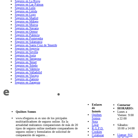
Seguros en La Rioja
Seguros en Las Palmas
Seguros en León
Seguros en Lérida
Seguros en Lugo
Seguros en Madrid
Seguros en Málaga
Seguros en Murcia
Seguros en Navarra
Seguros en Orense
Seguros en Palencia
Seguros en Pontevedra
Seguros en Salamanca
Seguros en Santa Cruz de Tenerife
Seguros en Segovia
Seguros en Sevilla
Seguros en Soria
Seguros en Tarragona
Seguros en Teruel
Seguros en Toledo
Seguros en Valencia
Seguros en Valladolid
Seguros en Vizcaya
Seguros en Zamora
Seguros en Zaragoza
Enlaces
Contactar
de
HORARIO:
Interés
Quiénes Somos
Lunes a
Quiénes
Viernes: 9:00
www.eSeguros.es es uno de los pricipales
Somos
a 22:00
multitarificadores de seguros online. En la
Nota
actualidad realizamos comparaciones de más de 20
Legal
Sábados:
tipos de seguros online mediante comparadores de
R.G.P.D.
10:00 a 14:00
seguros online y formularios de solicitud de
Cookies
Llamar: 912
comparación de seguros...
Colaborar