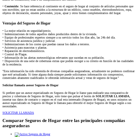
•
Contenido
: Se hace referencia al continente en el seguro de hogar al conjunto de artículos personales que
son movibles; que no estan unidos a la estructura de un edificio, como muebles, electrodomésticos, ropa,
objetos de decoración, enseres personales, joyas, ajuar y otros bienes complementarios del hogar.
Ventajas del Seguros de Hogar
• La mejor relación en seguridad/precio.
• Indemnizaciones de todos aquellos daños producidos dentro de la vivienda.
• Equipo de profesionales expertos siempre a su servicio todos los días año, las 24h del día.
• Servicios de asistencia jurídica y judicial.
• Indemnizaciones de los costes que puedan causar los daños a terceros.
• Asistencia para mascotas y plantas.
• Reparación de electrodomésticos.
• Control de Plagas.
• Información de las alertas meteorológicas relevantes que sucedan en su población.
• Disposición de una serie de coberturas extras que podrás escoger a su criterio en función de las cualidades
de la residencia.
"Esta información ha sido obtenida de diversas compañías aseguradoras, actualmente no podemos confirmar
que esté actualizada. Si tiene alguna duda siempre puede solicitarnos información sin compromiso,
comerciales altamente cualificados le ofrecerán información actual y veraz de seguros de hogar."
Solicitar llamada asesor Seguros de Hogar
Si prefiere que un asesor especializado en Seguros de Hogar le llame para realizarle una comparativa de
precios y coberturas de Seguros de Hogar, solo tiene que pulsar el botón de
SOLICITAR LLAMADA
,
insertar sus datos de contacto y seguro en el cual esta interesado (Seguros de Hogar), en unos minutos un
asesor especializado en Seguros de Hogar le llamara para ofrecerle el mejor Seguros de Hogar según a sus
necesidades.
SOLICITAR LLAMADA
Comparar Seguros de Hogar entre las principales compañias
aseguradoras