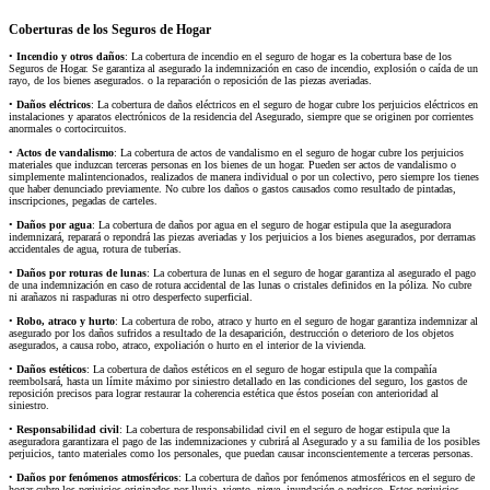
Coberturas de los Seguros de Hogar
•
Incendio y otros daños
: La cobertura de incendio en el seguro de hogar es la cobertura base de los
Seguros de Hogar. Se garantiza al asegurado la indemnización en caso de incendio, explosión o caída de un
rayo, de los bienes asegurados. o la reparación o reposición de las piezas averiadas.
•
Daños eléctricos
: La cobertura de daños eléctricos en el seguro de hogar cubre los perjuicios eléctricos en
instalaciones y aparatos electrónicos de la residencia del Asegurado, siempre que se originen por corrientes
anormales o cortocircuitos.
•
Actos de vandalismo
: La cobertura de actos de vandalismo en el seguro de hogar cubre los perjuicios
materiales que induzcan terceras personas en los bienes de un hogar. Pueden ser actos de vandalismo o
simplemente malintencionados, realizados de manera individual o por un colectivo, pero siempre los tienes
que haber denunciado previamente. No cubre los daños o gastos causados como resultado de pintadas,
inscripciones, pegadas de carteles.
•
Daños por agua
: La cobertura de daños por agua en el seguro de hogar estipula que la aseguradora
indemnizará, reparará o repondrá las piezas averiadas y los perjuicios a los bienes asegurados, por derramas
accidentales de agua, rotura de tuberías.
•
Daños por roturas de lunas
: La cobertura de lunas en el seguro de hogar garantiza al asegurado el pago
de una indemnización en caso de rotura accidental de las lunas o cristales definidos en la póliza. No cubre
ni arañazos ni raspaduras ni otro desperfecto superficial.
•
Robo, atraco y hurto
: La cobertura de robo, atraco y hurto en el seguro de hogar garantiza indemnizar al
asegurado por los daños sufridos a resultado de la desaparición, destrucción o deterioro de los objetos
asegurados, a causa robo, atraco, expoliación o hurto en el interior de la vivienda.
•
Daños estéticos
: La cobertura de daños estéticos en el seguro de hogar estipula que la compañía
reembolsará, hasta un límite máximo por siniestro detallado en las condiciones del seguro, los gastos de
reposición precisos para lograr restaurar la coherencia estética que éstos poseían con anterioridad al
siniestro.
•
Responsabilidad civil
: La cobertura de responsabilidad civil en el seguro de hogar estipula que la
aseguradora garantizara el pago de las indemnizaciones y cubrirá al Asegurado y a su familia de los posibles
perjuicios, tanto materiales como los personales, que puedan causar inconscientemente a terceras personas.
•
Daños por fenómenos atmosféricos
: La cobertura de daños por fenómenos atmosféricos en el seguro de
hogar cubre los perjuicios originados por lluvia, viento, nieve, inundación o pedrisco. Estos perjuicios