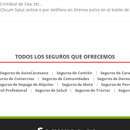
ristóbal de Cea, etc..
Clicum Salut online o por teléfono en Orense pulse en el botón de
TODOS LOS SEGUROS QUE OFRECEMOS
Seguros de AutoCaravana
Seguros de Camión
Seguros de Car
uros de Comercios
Seguros de Comunidades
Seguros de Deces
eguros de Impago de Alquiler
Seguros de Moto
Seguros de Per
vil Profesional
Seguros de Salud
Seguros de Tractor
Seguro