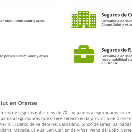
Seguros de 
or Días Clicum Salut y otras
Formulario de sol
Clicum Salut y otr
Seguros de R.
e perros Clicum Salut y otras
Formulario de soli
responsabilidad civ
en Orense
alut en Orense
turas de seguros entre más de 70 compañías aseguradoras entre
mpañía aseguradoras que ofrece servicio en la provincia de Orense
Verín, El Barco de Valdeorras, Carballino, Ginzo de Limia, Barbadás
llariz, Maceda, La Rúa, San Ciprián de Viñas, Viana del Bollo, Cartel