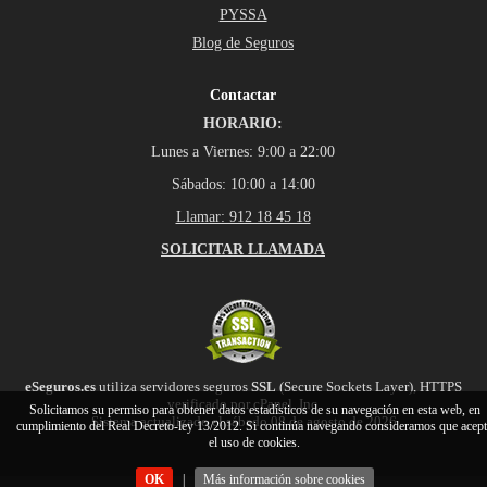
PYSSA
Blog de Seguros
Contactar
HORARIO:
Lunes a Viernes: 9:00 a 22:00
Sábados: 10:00 a 14:00
Llamar: 912 18 45 18
SOLICITAR LLAMADA
eSeguros.es
utiliza servidores seguros
SSL
(Secure Sockets Layer), HTTPS
verificado por cPanel, Inc.
Solicitamos su permiso para obtener datos estadísticos de su navegación en esta web, en
Sistema actualizado el sábado 08 de agosto de 2026
cumplimiento del Real Decreto-ley 13/2012. Si continúa navegando consideramos que acep
el uso de cookies.
OK
|
Más información sobre cookies