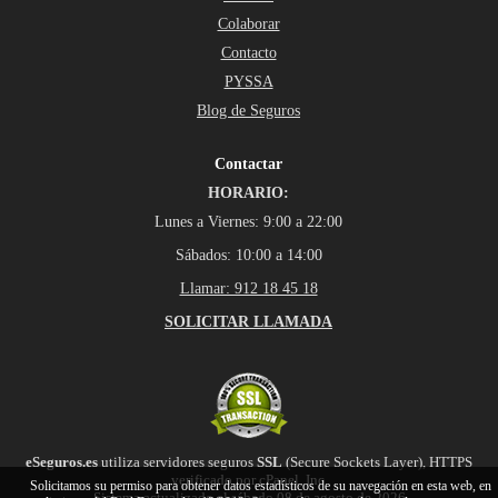
Colaborar
Contacto
PYSSA
Blog de Seguros
Contactar
HORARIO:
Lunes a Viernes: 9:00 a 22:00
Sábados: 10:00 a 14:00
Llamar: 912 18 45 18
SOLICITAR LLAMADA
eSeguros.es
utiliza servidores seguros
SSL
(Secure Sockets Layer), HTTPS
verificado por cPanel, Inc.
Solicitamos su permiso para obtener datos estadísticos de su navegación en esta web, en
Sistema actualizado el sábado 08 de agosto de 2026