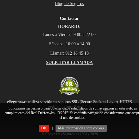
Blog de Seguros
Contactar
HORARIO:
Lunes a Viernes: 9:00 a 22:00
Sábados: 10:00 a 14:00
Llamar: 912 18 45 18
SOLICITAR LLAMADA
eSeguros.es
utiliza servidores seguros
SSL
(Secure Sockets Layer), HTTPS
verificado por cPanel, Inc.
Solicitamos su permiso para obtener datos estadísticos de su navegación en esta web, en
Sistema actualizado el jueves 06 de agosto de 2026
cumplimiento del Real Decreto-ley 13/2012. Si continúa navegando consideramos que acep
el uso de cookies.
OK
|
Más información sobre cookies
© Copyright eSeguros.es 2008 - 2026