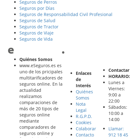
Seguros de Perros
Seguros por Días
Seguros de Responsabilidad Civil Profesional
Seguros de Salud
Seguros de Tractor
Seguros de Viaje
Seguros de Vida
Quiénes Somos
www.eSeguros.es es
Contactar
uno de los pricipales
Enlaces
HORARIO:
multitarificadores de
de
Lunes a
seguros online. En la
Interés
Viernes:
actualidad
Quiénes
9:00 a
realizamos
Somos
22:00
comparaciones de
Nota
Sábados:
más de 20 tipos de
Legal
10:00 a
seguros online
R.G.P.D.
14:00
mediante
Cookies
comparadores de
Colaborar
Llamar:
seguros online y
Contacto
912 18 45