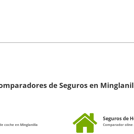
omparadores de Seguros en Minglanil
Seguros de H
e coche en Minglanilla
Comparador oline d