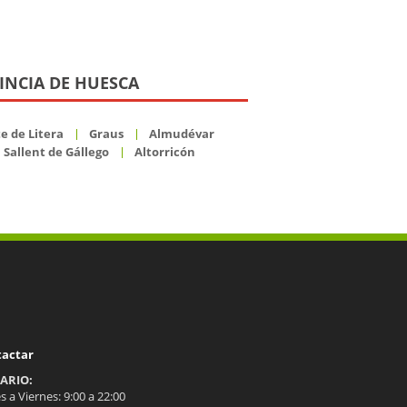
INCIA DE HUESCA
e de Litera
Graus
Almudévar
Sallent de Gállego
Altorricón
tactar
ARIO:
 a Viernes: 9:00 a 22:00