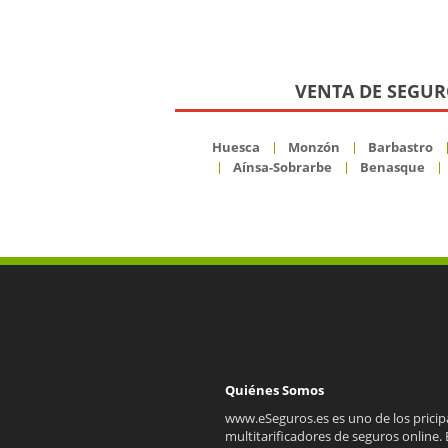
VENTA DE SEGUR
Huesca
Monzón
Barbastro
Aínsa-Sobrarbe
Benasque
Quiénes Somos
www.eSeguros.es es uno de los pricip
multitarificadores de seguros online. 