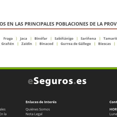
OS EN LAS PRINCIPALES POBLACIONES DE LA PROV
Fraga
Jaca
Binéfar
Sabiñánigo
Sariñena
Tamarit
Grañén
Zaidín
Binaced
Gurrea de Gállego
Biescas
Enlaces de Interés
Con
ales
Quiénes Somos
HOR
En la
Nota Legal
Lunes