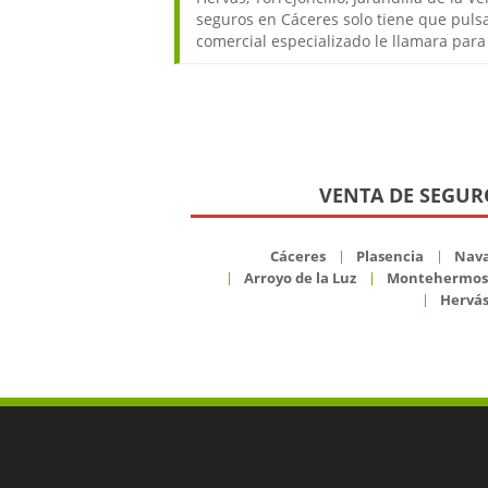
seguros en Cáceres solo tiene que puls
comercial especializado le llamara para
VENTA DE SEGURO
Cáceres
Plasencia
Nava
Arroyo de la Luz
Montehermos
Hervá