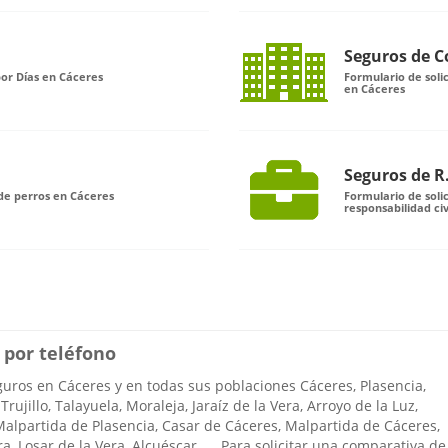
Seguros de 
por Días en Cáceres
Formulario de sol
en Cáceres
Seguros de R.
de perros en Cáceres
Formulario de soli
responsabilidad civ
 por teléfono
ros en Cáceres y en todas sus poblaciones Cáceres, Plasencia,
rujillo, Talayuela, Moraleja, Jaraíz de la Vera, Arroyo de la Luz,
alpartida de Plasencia, Casar de Cáceres, Malpartida de Cáceres,
ra, Losar de la Vera, Alcuéscar..... Para solicitar una comparativa de